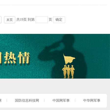
共19页
到第
页
确定
末页
网
国防信息科技网
中国网军事
中华网军事