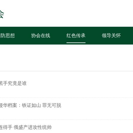
会
国防思想
协会在线
红色传承
领导关怀
的黑手究竟是谁
侵华档案：铁证如山 罪无可脱
连得手 俄盛产进攻性统帅