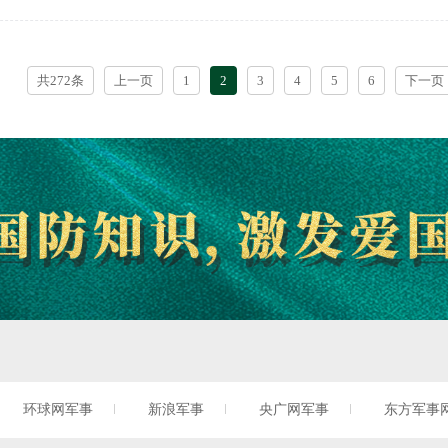
共272条
上一页
1
2
3
4
5
6
下一页
环球网军事
新浪军事
央广网军事
东方军事