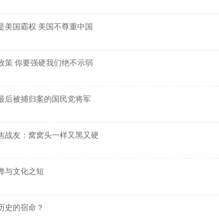
是美国霸权 美国不尊重中国
政策 你要强硬我们绝不示弱
最后被捕归案的国民党将军
焦战友：窝窝头一样又黑又硬
弊与文化之短
历史的宿命？