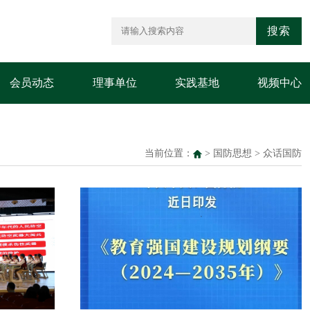
搜索
会员动态
理事单位
实践基地
视频中心
当前位置：
>
国防思想
>
众话国防