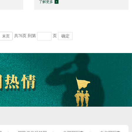
了解更多
共76页
到第
页
确定
末页