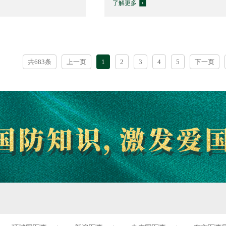
了解更多
共683条
上一页
1
2
3
4
5
下一页