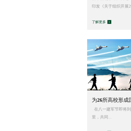
印发《关于组织开展202
了解更多
为26所高校形成国
在八一建军节即将到
里，共同...