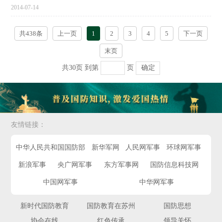
2014-07-14
共438条
上一页
1
2
3
4
5
下一页
末页
共30页
到第
页
确定
友情链接：
中华人民共和国国防部
新华军网
人民网军事
环球网军事
新浪军事
央广网军事
东方军事网
国防信息科技网
中国网军事
中华网军事
新时代国防教育
国防教育在苏州
国防思想
协会在线
红色传承
领导关怀