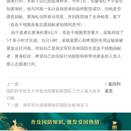
愿者行列，并留下自己的血液样本。今年1月，安徽省红十字会告
知黄海松，他与河南一名白血病患者的血样配型成功，问他是否
愿意捐献。黄海松当即表示同意，并到医院做了全身检查，签下
《造血干细胞采集志愿捐献者知情同意书》。
由于患者比黄海松重8公斤，造血干细胞需求量大，采集持续了
5个多小时才完成。当日14时，承载着爱心和希望的专用运输箱被
紧急运往河南。得知自己是南京军区首例国防生造血干细胞捐献
者，黄海松说，希望自己的实际行动能影响和带动更多的人加入
爱心志愿者行列。
上一篇：
< 返回列
国防科学技术大学激光陀螺创新团队三代人接力攻关
表页
43载
下一篇：
海军首次成规模组织国防生航海实习