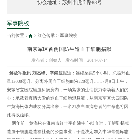
协会地址：苏州市虎丘路88号
军事院校
当前位置：
>
红色传承
>
军事院校
南京军区首例国防生造血干细胞捐献
发布者：创始人
发布时间：2014-07-14
解放军报讯
刘杰峰、辛崇波
报道：连续采集5个小时、总循环血
量12000毫升、分离外周血干细胞血液220毫升……7月9日上午，
安徽省立医院输血科病房内，一场紧张的生命接力牵动着人们的
心：承载着真情大爱的造血干细胞混悬液，从南京军区大四国防
生黄海松体内成功分离出来，一名21岁白血病患者的生命也将因
此得以延续。
两年前，黄海松在淮南市红十字血液中心献血时，了解到捐献
造血干细胞是造福社会的公益事业，于是决定加入中华骨髓库志