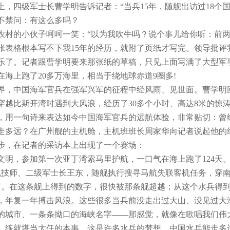
，四级军士长曹学明告诉记者：“当兵15年，随舰出访过18个国
不禁问：有这么多吗？
村的小伙子呵呵一笑：“以为我吹牛吗？说个事儿给你听：前两
张表格根本写不下我15年的经历，就附了页纸才写完。领导批评
了。记者跟曹学明要来那张纸的草稿，只见上面写满了大型军
在海上跑了20多万海里，相当于绕地球赤道9圈多!
，中国海军官兵在强军兴军的征程中经风雨、见世面。曹学明回
穿越比斯开湾时遇到大风浪，经历了30多个小时、高达8米的惊
用一句诗来表达如今中国海军官兵的远航体验，非常贴切：曾
多远？在广州舰的主机舱，主机班班长周家华向记者说起他的纪录
，在记者的采访本上出现了一个赛场：
明，参加第一次亚丁湾索马里护航，一口气在海上跑了124天
油机技师、二级军士长王东，随舰执行搜寻马航失联客机任务，穿南
节。在这条舰上得到的数字，很快被那条舰超越；从这个水兵得
年复一年搏击风浪。这些很多当兵前没走出过大山、没见过大
的城市、一条条拗口的海峡名字——那感觉，就像在歌唱我们伟
练就堪当大任的本事，这是许多水兵的梦想。中国水兵能走多