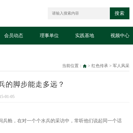
搜索
会员动态
理事单位
实践基地
视频中心
当前位置：
>
红色传承
>
军人风采
兵的脚步能走多远？
-01-05
间兵舱，在对一个个水兵的采访中，常听他们说起同一个话