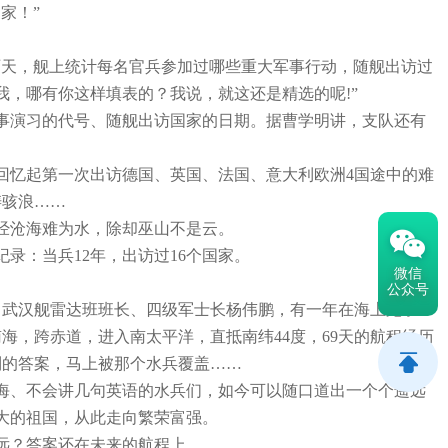
家！”
天，舰上统计每名官兵参加过哪些重大军事行动，随舰出访过
我，哪有你这样填表的？我说，就这还是精选的呢!”
事演习的代号、随舰出访国家的日期。据曹学明讲，支队还有
忆起第一次出访德国、英国、法国、意大利欧洲4国途中的难
涛骇浪……
经沧海难为水，除却巫山不是云。
：当兵12年，出访过16个国家。
微信
公众号
。武汉舰雷达班班长、四级军士长杨伟鹏，有一年在海上跑了
海，跨赤道，进入南太平洋，直抵南纬44度，69天的航程经历
到的答案，马上被那个水兵覆盖……
海、不会讲几句英语的水兵们，如今可以随口道出一个个遥远
大的祖国，从此走向繁荣富强。
远？答案还在未来的航程上……