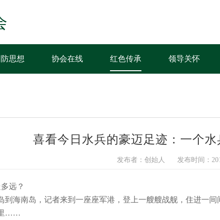
会
国防思想
协会在线
红色传承
领导关怀
喜看今日水兵的豪迈足迹：一个水
发布者：创始人
发布时间：2015
走多远？
到海南岛，记者来到一座座军港，登上一艘艘战舰，住进一间
里……