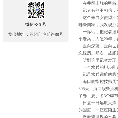
在井冈山舰的甲板上
记者有些不相信，
这个来自安徽望江农
微信公众号
哪些国家，我发现那
一席话，把记者逗乐
协会地址：苏州市虎丘路88号
个老兵，入伍20年，
走向深蓝，走向世界
忘经历。那次，战舰
听到这里记者发现，
一个水兵的脚步能走
记录水兵远航的脚步
海口舰指控技师周文
305天。海口舰柴
了春、夏、冬3个季
日复一日远航大洋，
的国度、一座座陌生
做看遍世界的水兵，