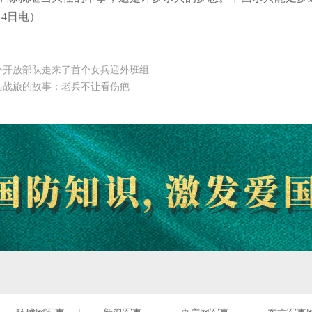
4日电）
外开放部队走来了首个女兵迎外班组
陆战旅的故事：老兵不让看伤疤