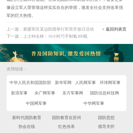
像设立军人荣誉墙这样实实在在的举措，激发全社会支持改革强
军的巨大热情。
上一篇：
新疆军区某边防团举行军营开放日活动
< 返回列表页
下一篇：
上士钟永林：10小时巧手制氧300瓶
友情链接：
中华人民共和国国防部
新华军网
人民网军事
环球网军事
新浪军事
央广网军事
东方军事网
国防信息科技网
中国网军事
中华网军事
新时代国防教育
国防教育在苏州
国防思想
协会在线
红色传承
领导关怀