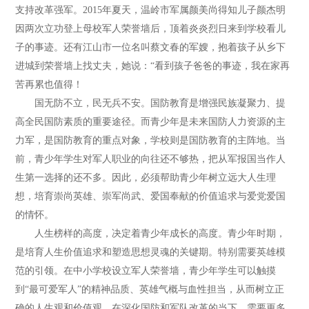
支持改革强军。2015年夏天，温岭市军属颜美尚得知儿子颜杰明
因两次立功登上母校军人荣誉墙后，顶着炎炎烈日来到学校看儿
子的事迹。还有江山市一位名叫蔡文春的军嫂，抱着孩子从乡下
进城到荣誉墙上找丈夫，她说：“看到孩子爸爸的事迹，我在家再
苦再累也值得！
国无防不立，民无兵不安。国防教育是增强民族凝聚力、提
高全民国防素质的重要途径。而青少年是未来国防人力资源的主
力军，是国防教育的重点对象，学校则是国防教育的主阵地。当
前，青少年学生对军人职业的向往还不够热，把从军报国当作人
生第一选择的还不多。因此，必须帮助青少年树立远大人生理
想，培育崇尚英雄、崇军尚武、爱国奉献的价值追求与爱党爱国
的情怀。
人生榜样的高度，决定着青少年成长的高度。青少年时期，
是培育人生价值追求和塑造思想灵魂的关键期。特别需要英雄模
范的引领。在中小学校设立军人荣誉墙，青少年学生可以触摸
到“最可爱军人”的精神品质、英雄气概与血性担当，从而树立正
确的人生观和价值观。在深化国防和军队改革的当下，需要更多