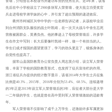
誉墙，介绍曾在本校读书并建功军营的优秀官兵。近4年来，该省
先后在中小学校设立了2900多块军人荣誉墙，使大批立功受奖官
兵走进母校学弟学妹的心中，并引发了超出预期的递进效应。
衢州市柯城区兴华中学的一位老师告诉记者，从该校毕业后
到台州消防支队服役的战士叶凯靖，在一次灭火战斗中舍生忘死
营救被困群众，英勇负伤。他的事迹上了母校荣誉墙后，许多学
生在作文中写到：长大后要像叶凯靖一样，做一个有担当的人。
学生们成才报国的愿望更强了，学习的劲头更足了，锻炼身体的
自觉性也提高了。
据常山县国防教育办公室负责人周志英介绍，设立军人荣誉
墙，丰富了学校的国防教育形式，也发挥了征兵宣传栏的作用。
浙江省征兵办提供的统计数字显示，该省2014年大学生士兵征集
比例是40.3%，2015年、2016年分别为53.4%、68.5%。连续递增
的3年正是2013年设立军人荣誉墙后的3年，应征者大部分是大学
一二年级的学生，也就是曾在高中受到军人荣誉墙激励的适龄青
年。
军人荣誉墙不仅影响了成千上万学生，还激励许多军属更加