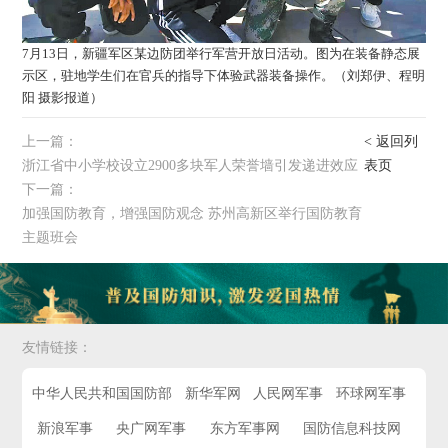
7月13日，新疆军区某边防团举行军营开放日活动。图为在装备静态展
示区，驻地学生们在官兵的指导下体验武器装备操作。（刘郑伊、程明
阳 摄影报道）
上一篇：
< 返回列
浙江省中小学校设立2900多块军人荣誉墙引发递进效应
表页
下一篇：
加强国防教育，增强国防观念 苏州高新区举行国防教育
主题班会
友情链接：
中华人民共和国国防部
新华军网
人民网军事
环球网军事
新浪军事
央广网军事
东方军事网
国防信息科技网