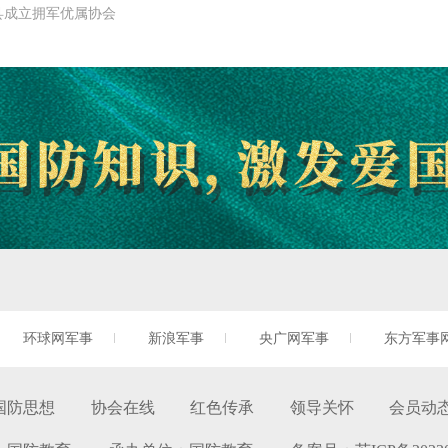
县成立拥军优属协会
环球网军事
新浪军事
央广网军事
东方军事
国防思想
协会在线
红色传承
领导关怀
会员动