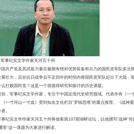
学作家关河五十州
共产党及其武装力量在被拥有绝对优势装备和兵力的国民党军队多次围
发展壮大，且在抗日战争后不足四年的时间内将国民党军队赶出了大陆，
什么打败国民党？这是一个很值得研究和探讨的历史课题。
，军事纪实文学作家，专注于中国近现代史研究领域。代表作有《一寸
《一寸河山一寸血》受到知名文化栏目“罗辑思维”的重点推荐。《战神粟裕》
作者。
军事纪实文学作家关河五十州将做客第107期湖畔论坛，以他撰写“战神
哪里”这一课题为大家进行解读。