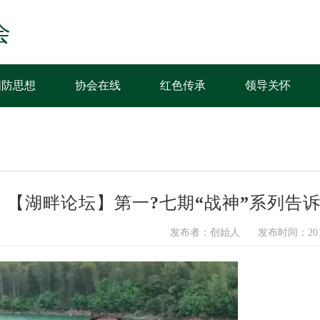
会
国防思想
协会在线
红色传承
领导关怀
【湖畔论坛】第一?七期“战神”系列告
发布者：创始人
发布时间：2017