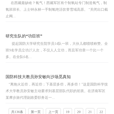
在西藏最缺啥？氧气！西藏军区有个制氧站专门制造氧气，制
氧班班长、上士钟永林一手制氧绝活饮誉雪域高原。 “关闭出口截
止阀...
研究生队的“功臣班”
提起国防大学研究生院学员14队一班，大伙儿都啧啧称赞。全
班9名学员立功27人次，不仅人人立功，而且军功章一个比一个
多。在全队6名...
国防科技大教员孙安敏向沙场觅真知
“离炮火近些，再近些；下基层多些，再多些！”这是国防科学技
术大学教员孙安敏主动要求到基层部队代职的初衷。在济南军区
某摩步旅代理副政委职务近一...
共136条
第一页
上一页
19
20
21
22