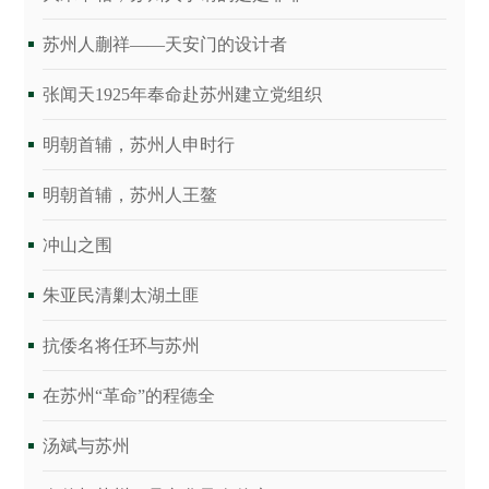
苏州人蒯祥――天安门的设计者
张闻天1925年奉命赴苏州建立党组织
明朝首辅，苏州人申时行
明朝首辅，苏州人王鳌
冲山之围
朱亚民清剿太湖土匪
抗倭名将任环与苏州
在苏州“革命”的程德全
汤斌与苏州