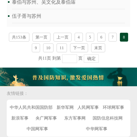
泰伯与苏州、吴文化及泰伯庙
伍子胥与苏州
共153条
第一页
上一页
4
5
6
7
8
9
10
11
下一页
末页
共11页
到第
页
确定
友情链接：
中华人民共和国国防部
新华军网
人民网军事
环球网军事
新浪军事
央广网军事
东方军事网
国防信息科技网
中国网军事
中华网军事