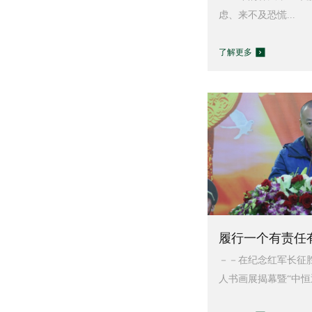
虑、来不及恐慌...
了解更多
履行一个有责任有
－－在纪念红军长征胜
人书画展揭幕暨“中恒通