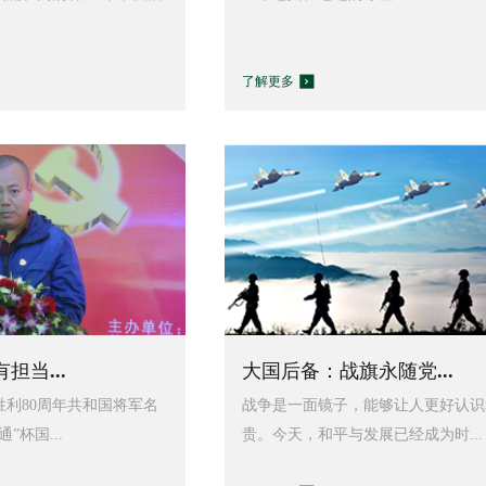
了解更多
担当...
大国后备：战旗永随党...
利80周年共和国将军名
战争是一面镜子，能够让人更好认识
”杯国...
贵。今天，和平与发展已经成为时...