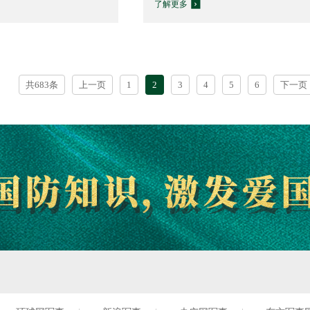
了解更多
共683条
上一页
1
2
3
4
5
6
下一页