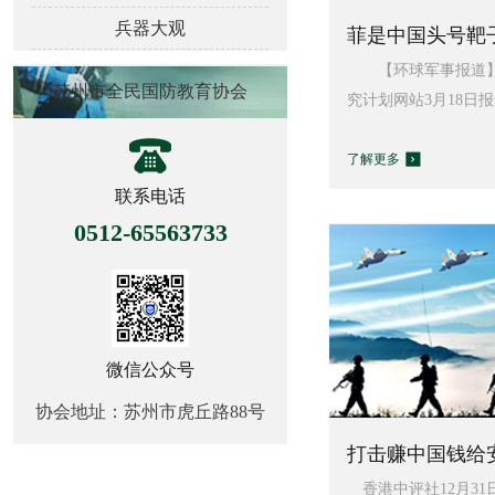
兵器大观
菲是中国头号靶子 
【环球军事报道】
苏州市全民国防教育协会
究计划网站3月18日报
了解更多
联系电话
0512-65563733
微信公众号
协会地址：苏州市虎丘路88号
打击赚中国钱给安
香港中评社12月31