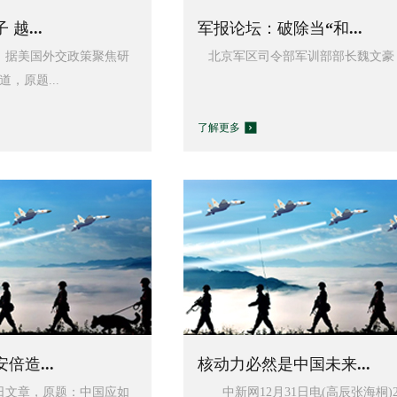
越...
军报论坛：破除当“和...
据美国外交政策聚焦研
北京军区司令部军训部部长魏文豪：我
道，原题...
了解更多
倍造...
核动力必然是中国未来...
日文章，原题：中国应如
中新网12月31日电(高辰张海桐)2