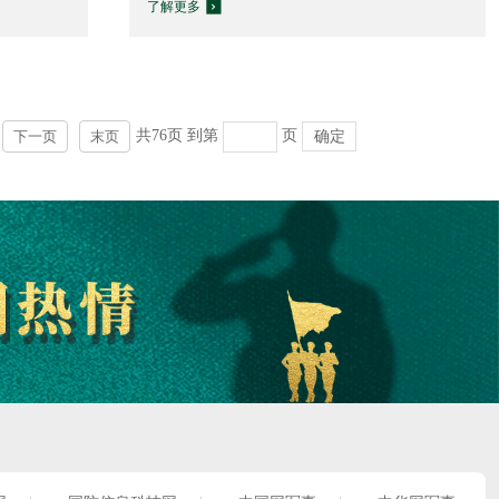
了解更多
共76页
到第
页
确定
下一页
末页