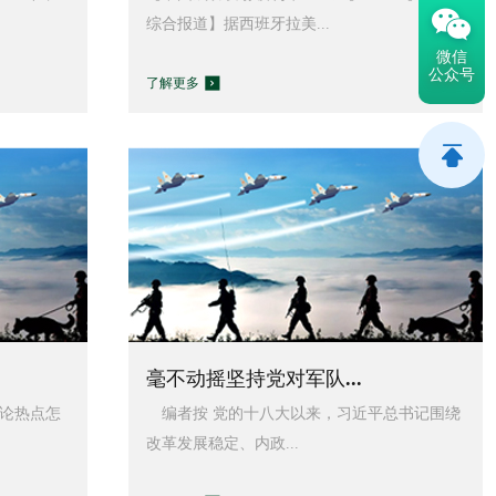
综合报道】据西班牙拉美...
微信
公众号
了解更多
毫不动摇坚持党对军队...
论热点怎
编者按 党的十八大以来，习近平总书记围绕
改革发展稳定、内政...