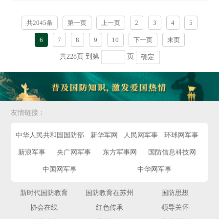
共2045条
第一页
上一页
2
3
4
5
6
7
8
9
10
下一页
末页
共228页
到第
页
确定
友情链接：
中华人民共和国国防部
新华军网
人民网军事
环球网军事
新浪军事
央广网军事
东方军事网
国防信息科技网
中国网军事
中华网军事
新时代国防教育
国防教育在苏州
国防思想
协会在线
红色传承
领导关怀