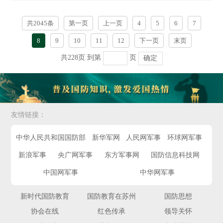
共2045条
第一页
上一页
4
5
6
7
8
9
10
11
12
下一页
末页
共228页
到第
页
确定
友情链接：
中华人民共和国国防部
新华军网
人民网军事
环球网军事
新浪军事
央广网军事
东方军事网
国防信息科技网
中国网军事
中华网军事
新时代国防教育
国防教育在苏州
国防思想
协会在线
红色传承
领导关怀