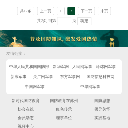
共17条
上一页
1
2
下一页
末页
共2页
到第
页
确定
友情链接：
中华人民共和国国防部
新华军网
人民网军事
环球网军事
新浪军事
央广网军事
东方军事网
国防信息科技网
中国网军事
中华网军事
新时代国防教育
国防教育在苏州
国防思想
协会在线
红色传承
领导关怀
会员动态
理事单位
实践基地
视频中心