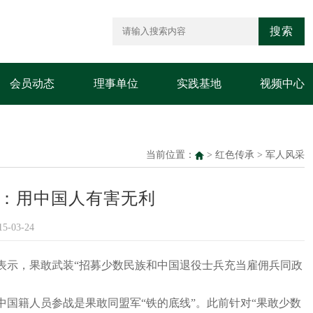
搜索
会员动态
理事单位
实践基地
视频中心
当前位置：
>
红色传承
>
军人风采
人：用中国人有害无利
-03-24
上表示，果敢武装“招募少数民族和中国退役士兵充当雇佣兵同政
中国籍人员参战是果敢同盟军“铁的底线”。此前针对“果敢少数