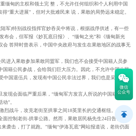
重缅甸的主权和领土完 整，不允许任何组织和个人利用中国
取得“重大进展”，但对大批难民来 说，果敢的局势远未稳定。
(陆军)特别战役指挥官妙吞吴中将说，根据战俘供述，有一些
发布会，但军报《妙瓦底日报》、“缅甸之光”和《缅甸新光
议会 答辩时曾表示，中国中央政府与发生在果敢地区的战事无
中国籍公民进入果敢参加果敢同盟军，我们也不会接受中国籍人员参
中国籍公民参战，会给我们巨大压力。因此，不允许中国公民
接受中国退伍兵，发现有中国公民非法过界，我们也是采取劝返
微信
公众号
旦发现会面临严重后果，“缅甸军方发言人所说的中国籍人员被
活动”。
5场激烈战斗，攻克老街至拱掌之间18英里长的交通枢纽。此役缅
全面控制老街-拱掌公路。然而，果敢居民杨先生24日告诉《环
来袭击，打了就跑。”缅甸“伊洛瓦底”网站报道说，老街仍面