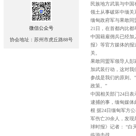
民族地方武装与中国
领土从事破坏中缅关
缅甸政府军与果敢同
微信公众号
21日，在首都内比
中国籍雇佣兵已经加
协会地址：苏州市虎丘路88号
报》等官方媒体的报
关。
果敢同盟军领导人彭家
加武装行动，这对我
参战是我们的原则。
政策。”
中国相关部门24日
逮捕的事，缅甸媒体
根 据24日缅甸军方
军伤亡20余人，发
球时报》记者： “
临游击战。