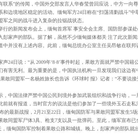
有联系”的传闻，中国外交部发言人华春莹曾回应说，中方一向尊
系和边境地区稳定的活动。缅甸军方24日称在“扫荡清剿战斗”中
盟军之间的战斗进入复杂的拉锯战状态。
都举行的新闻发布会上，缅甸首席军 事安全会主席、国防部参谋处
入彭家声的部队。据了解，虽然不少缅甸媒体都关 注了此次新闻
道中并没有上述内容。此前，缅甸总统办公室主任吴昂敏在联邦
声24日说：“从 2009年‘8·8’事件时起，果敢方面就严禁
们有害无利。最为重要的是，中国执法机构一旦发现我们这边有
”果敢同盟军一名杨姓旅长也告诉《环球时 报》记者：“不要说
表示，中国法律严禁中国公民到境外参加武装组织和战争行动，一
此前就有报道，当时官方的说法是他们参加了一些境外玉石走私
公布的最新战报，2月21至22日，缅甸国防军与果敢同盟军发生
现果敢同盟军尸体3具、枪支7支以及一批弹药。至此，缅军宣布已
白天，缅甸国防军控制着果敢公路和城镇。晚上，彭家声的部队就出