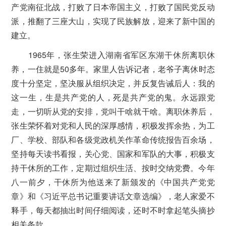
产党南征北战，打败了日本帝国主义，打败了国民党反动
派，推翻了三座大山，实现了民族解放，迎来了新中国的
建立。
1965年，张生荣进入湖南省军区东湖干休所离职休
养，一住就是50多年。家里人告诉记者，老爷子离休时态
度十分坚定，坚决服从组织决定，并反复告诫后人：我的
这一生，生是共产党的人，死是共产党的鬼。永远跟党
走，一切听从党的安排，党叫干啥就干啥。离职休养后，
张生荣怀着对党和人民的深厚感情，积极发挥余热，为工
厂、学校、部队和各级党政机关作革命传统报告百余场，
坚持每天读书看报，关心党、国家和军队的大事，积极支
持干休所的工作，定期过组织生活、按时交纳党费。今年
八一前夕，干休所为他送来了新颁发的《中国共产党党
章》和《习近平总书记重要讲话文章选编》，老人家爱不
释手，每天都抽出时间仔细阅读，还时不时拿起笔头摘抄
相关条款。