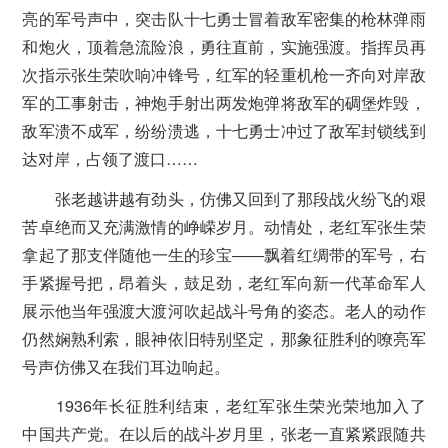
亮的军号声中，突击队十七勇士冒着敌军密集的枪林弹雨
和炮火，顶着急流险浪，勇往直前，实施强渡。指挥员再
次指示张生荣吹响冲锋号，红军的轻重机枪一齐向对岸敌
军的工事射击，神炮手射出两发炮弹将敌军的碉堡炸毁，
敌军溃不成军，纷纷溃逃，十七勇士冲过了敌军封锁线到
达对岸，占领了渡口……
张老越讲越有劲头，仿佛又回到了那段战火纷飞的艰
苦卓绝而又充满激情的峥嵘岁月。动情处，老红军张生荣
拿起了那支伴随他一生的珍宝――飘着红绸带的军号，右
手紧握号把，昂着头，鼓足劲，老红军向新一代革命军人
展示他当年强渡大渡河吹起战斗号角的姿态。老人的动作
仍然娴熟利索，眼神依旧特别坚定，那象征胜利的嘹亮军
号声仿佛又在我们耳边响起。
1936年长征胜利结束，老红军张生荣光荣地加入了
中国共产党。在以后的战斗岁月里，张老一直紧紧跟随共