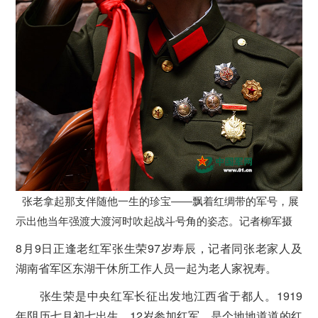
张老拿起那支伴随他一生的珍宝――飘着红绸带的军号，展
示出他当年强渡大渡河时吹起战斗号角的姿态。记者柳军摄
8月9日正逢老红军张生荣97岁寿辰，记者同张老家人及
湖南省军区东湖干休所工作人员一起为老人家祝寿。
张生荣是中央红军长征出发地江西省于都人。1919
年阴历七月初七出生，12岁参加红军，是个地地道道的红