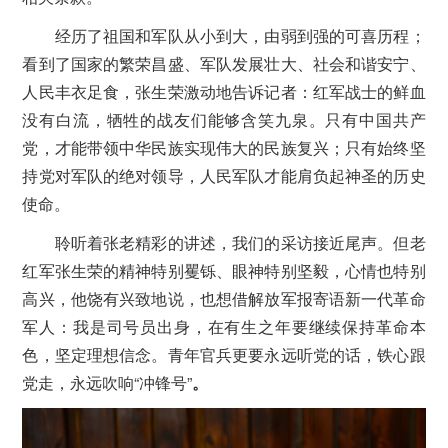
经历了祖国和军队从小到大，由弱到强的可喜历程；
看到了国家的繁荣昌盛、军队发展壮大、社会和谐安宁、
人民丰衣足食，张生荣激动地告诉记者：红军战士的鲜血
没有白流，牺牲的战友们能够含笑九泉。只有中国共产
党，才能带领中华民族实现伟大的民族复兴；只有始终坚
持党对军队的绝对领导，人民军队才能肩负起神圣的历史
使命。
聆听着张老精彩的讲述，我们的采访接近尾声。但老
红军张生荣的精神特别矍铄、眼神特别坚毅，心情也特别
高兴，他饶有兴致地说，也想借解放军报寄语新一代革命
军人：我是司号员出身，在有生之年要继续保持革命本
色，坚定理想信念。青年官兵更要永远听党的话，铁心跟
党走，永远吹响“冲锋号”
。