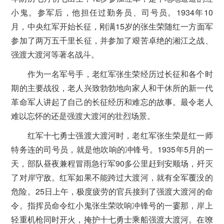
小鬼。参军后，他担任过勤务员、司号员。1934年10
月，中央红军开始长征，刚满15岁的张生荣随红一方面军
参加了两万五千里长征，并参加了艰苦卓绝的湘江之战、
强渡大渡河等著名战斗。
作为一名军号手，老红军张生荣经历过长征和各个时
期的主要战役，老人兴致勃勃地向家人和干休所的新一代
革命军人讲起了自己的长征经历和难忘的故事。最令老人
难以忘怀的还是强渡大渡河的壮烈场景。
红军十七勇士强渡大渡河时，老红军张生荣是红一师
特务连的司号员，就是他吹响的冲锋号。1935年5月的一
天，部队昼夜兼程冒雨急行军90多公里赶到安顺场，歼灭
了对岸守敌。红军如果不能跨过大渡河，就有全军覆没的
危险。25日上午，极度疲劳的官兵接到了强渡大渡河的命
令。指挥员命令红小鬼张生荣吹响冲锋号的一霎那，岸上
轻重机枪同时开火，掩护十七勇士乘船强渡大渡河。在嘹