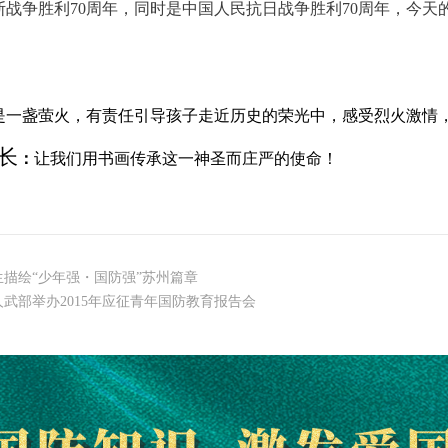
斯战争胜利
70
周年，同时是中国人民抗日战争胜利
70
周年，今天
是一盏萤火，有责任引导孩子走近历史的荣光中，感受烈火激情
长
：
让我们用书画传承这一神圣而庄严的使命！
生描绘“少年强・国防强”苏州篇章
武部举办2015年应征青年国防教育报告会